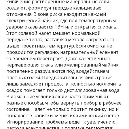
кипячение растворенные минеральные соли
оседают‚ формируя твердые кальциевые
отложения. В зоне риска находится каждый
электрический чайник‚ где под температурным
ударом оказывается ТЭН или открытая спираль.
Этот солевой налет мешает нормальной
передаче тепла‚ заставляя металл нагреваться
выше проектных температур. Если очистка не
проводится регулярно‚ нагревательный элемент
со временем перегорает. Даже качественная
нержавеющая сталь или эмалированный чайник
постепенно разрушаются под воздействием
плотных солей. Предварительная фильтрация
лишь замедляет процесс‚ а полностью исключить
осадок помогает только дистиллированная вода.
В домашние условия люди часто применяют
разные способы‚ чтобы вернуть прибор в рабочее
состояние. Налет не только портит технику‚ но и
попадает в напитки‚ меняя их химический состав.
Игнорирование проблемы ведет к увеличению
расхода электричества и поломке термостата;