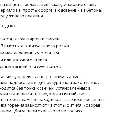
 называется релаксация․ Скандинавский стиль
ериалов и простых форм․ Подсвечник из бетона‚
туру живого пламени․
 отдыха
нос для группировки свечей․
й высоты для визуального ритма․
вым или деревянным фитилем․
и или матового стекла․
дных камней или сухоцветов․
воляет управлять настроением в доме․
ием подноса выглядит аккуратно и законченно․
одится без тонких свечей‚ установленных в
мьи становится теплее‚ когда мягкий свет
ь‚ чтобы пламя не находилось на сквозняке‚ иначе
ика горения зависит от чистоты фитиля‚ который
нием․ Домашний очаг — это не только