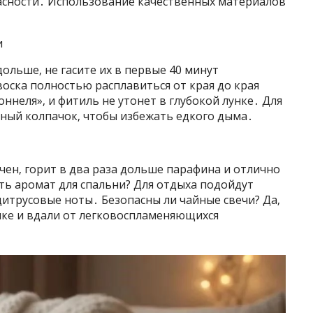
асности․ Использование качественных материалов
и
ольше‚ не гасите их в первые 40 минут
оска полностью расплавиться от края до края
ннеля»‚ и фитиль не утонет в глубокой лунке․ Для
ный колпачок‚ чтобы избежать едкого дыма․
чен‚ горит в два раза дольше парафина и отлично
ть аромат для спальни? Для отдыха подойдут
цитрусовые ноты․ Безопасны ли чайные свечи? Да‚
ике и вдали от легковоспламеняющихся