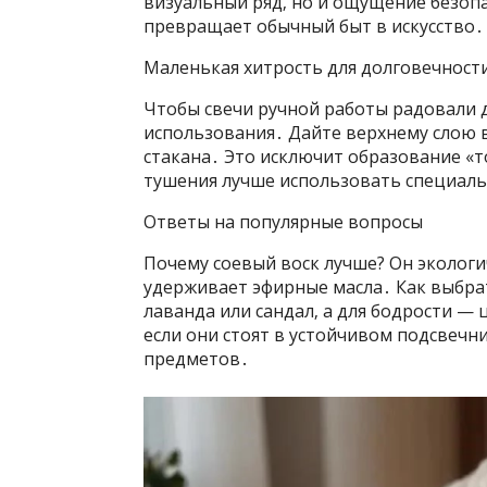
визуальный ряд‚ но и ощущение безоп
превращает обычный быт в искусство․
Маленькая хитрость для долговечност
Чтобы свечи ручной работы радовали д
использования․ Дайте верхнему слою в
стакана․ Это исключит образование «то
тушения лучше использовать специаль
Ответы на популярные вопросы
Почему соевый воск лучше? Он экологи
удерживает эфирные масла․ Как выбра
лаванда или сандал‚ а для бодрости — 
если они стоят в устойчивом подсвечн
предметов․