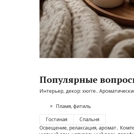
Популярные вопросы
Интерьер‚ декор: хюгге․ Ароматические
Пламя‚ фитиль
Гостиная
Спальня
Освещение‚ релаксация‚ аромат․ Компо