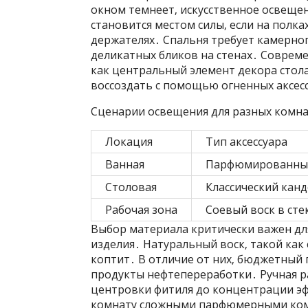
окном темнеет‚ искусственное освеще
становится местом силы‚ если на полк
держателях․ Спальня требует камерного
деликатных бликов на стенах․ Соврем
как центральный элемент декора стол
воссоздать с помощью огненных аксес
Сценарии освещения для разных комн
Локация
Тип аксессуара
Ванная
Парфюмированные
Столовая
Классический кан
Рабочая зона
Соевый воск в сте
Выбор материала критически важен дл
изделия․ Натуральный воск‚ такой как
коптит․ В отличие от них‚ бюджетный 
продукты нефтепереработки․ Ручная ра
центровки фитиля до концентрации эф
комнату сложными парфюмерными ком