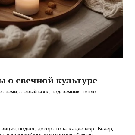
 о свечной культуре
 свечи‚ соевый воск‚ подсвечник‚ тепло․․․
зиция‚ поднос‚ декор стола‚ канделябр․ Вечер‚