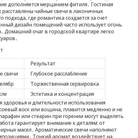
ние дополняется мерцанием фитиля․ Гостиная
ах расставлены чайные свечи в лаконичных
 подхода‚ где романтика создается за счет
енный дизайн помещений часто использует огонь
а․ Домашний очаг в городской квартире легко
суаров․
ат
Результат
 свечи
Глубокое расслабление
делябр
Торжественная сервировка
кле
Эстетика и концентрация
я здоровья и длительности использования
 соевый воск или вощина‚ плавится медленно и не
парафин или стеарин при горении могут выделять
бота гарантирует внимание к деталям: от
ирных масел․ Ароматические свечи наполняют
позициями․ Тонкий аромат воздействует на