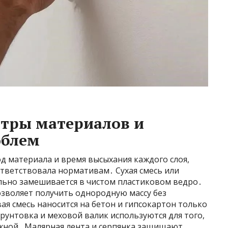
етры материалов и
облем
д материала и время высыхания каждого слоя,
ответствовала нормативам․ Сухая смесь или
ьно замешивается в чистом пластиковом ведро․
зволяет получить однородную массу без
ая смесь наносится на бетон и гипсокартон только
рунтовка и меховой валик используются для того,
жной․ Малярная лента и серпянка защищают