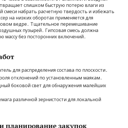
отвращает слишком быструю потерю влаги из
ой смеси набрать расчетную твердость и избежать
сер на низких оборотах применяется для
иковом ведре․ Тщательное перемешивание
воздушных пузырей․ Гипсовая смесь должна
ю массу без посторонних включений․
абот
тель для распределения состава по плоскости․
роля отклонений по установленным маякам․
ный боковой свет для обнаружения малейших
умага различной зернистости для локальной
 и планирование закупок