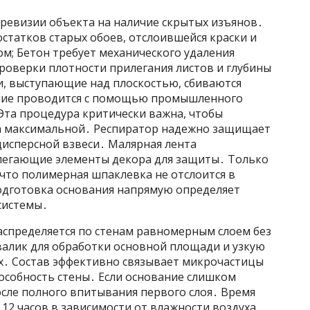
 ревизии объекта на наличие скрытых изъянов․
остатков старых обоев, отслоившейся краски и
ом; Бетон требует механического удаления
роверки плотности прилегания листов и глубины
, выступающие над плоскостью, сбиваются
ние проводится с помощью промышленного
Эта процедура критически важна, чтобы
а максимальной․ Респиратор надежно защищает
дисперсной взвеси․ Малярная лента
легающие элементы декора для защиты․ Только
 что полимерная шпаклевка не отслоится в
одготовка основания напрямую определяет
системы․
аспределяется по стенам равномерным слоем без
валик для обработки основной площади и узкую
ах․ Состав эффективно связывает микрочастицы
собность стены․ Если основание слишком
осле полного впитывания первого слоя․ Время
 12 часов в зависимости от влажности воздуха․