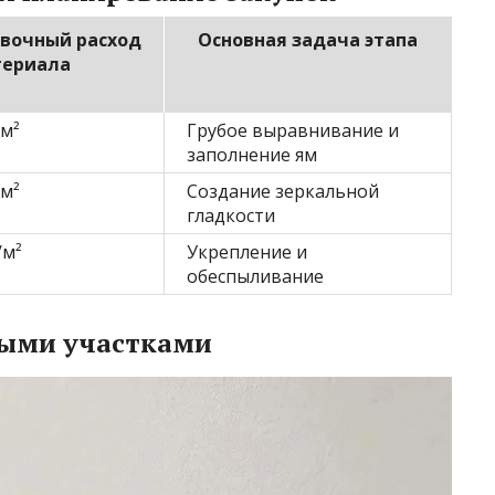
вочный расход
Основная задача этапа
териала
/м²
Грубое выравнивание и
заполнение ям
/м²
Создание зеркальной
гладкости
/м²
Укрепление и
обеспыливание
ными участками