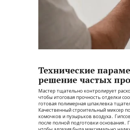
Технические парам
решение частых пр
Мастер тщательно контролирует расхо
чтобы итоговая прочность отделки со
готовая полимерная шпаклевка тщател
Качественный строительный миксер по
комочков и пузырьков воздуха․ Гипсов
после полной подготовки основания․ Г
чтобы адгезия была максимально наде