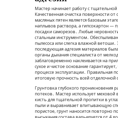
Мастер начинает работу с тщательной
Качественная очистка поверхности от 
масляных пятен является базовым этап
наплывов раствора, а гипсокартон — п
посадки саморезов․ Любые неровности
стальным инструментом․ Обеспылива
пылесоса или слегка влажной ветоши․ 
последующая адгезия материалов был
органы дыхания специалиста от мелко
заблаговременно наклеивается на при
сухое и чистое основание гарантирует,
процессе эксплуатации․ Правильная п
итоговую прочность всей отделочной 
Грунтовка глубокого проникновения р
потеков․ Мастер использует меховой 
кисть для тщательной пропитки в угл
пыли и выравнивает впитывающую спо
пористое, грунт наносится повторно п
высыхания состава варьируется от 4 до