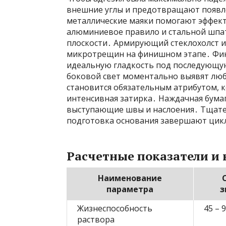
внешние углы и предотвращают появл
металлические маяки помогают эффек
алюминиевое правило и стальной шпа
плоскости․ Армирующий стеклохолст и
микротрещин на финишном этапе․ Фин
идеальную гладкость под последующу
боковой свет моментально выявят лю
становится обязательным атрибутом, 
интенсивная затирка․ Наждачная бумаг
выступающие швы и наслоения․ Тщател
подготовка основания завершают цик
Расчетные показатели и
Наименование
параметра
з
Жизнеспособность
45 – 
раствора