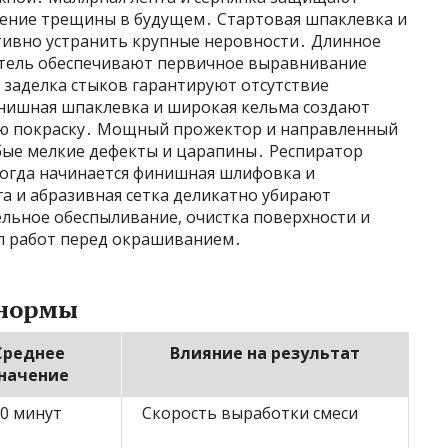
ение трещины в будущем․ Стартовая шпаклевка и
тивно устранить крупные неровности․ Длинное
тель обеспечивают первичное выравнивание
 заделка стыков гарантируют отсутствие
ишная шпаклевка и широкая кельма создают
ю покраску․ Мощный прожектор и направленный
бые мелкие дефекты и царапины․ Респиратор
когда начинается финишная шлифовка и
а и абразивная сетка деликатно убирают
ьное обеспыливание, очистка поверхности и
л работ перед окрашиванием․
 нормы
Среднее
Влияние на результат
начение
90 минут
Скорость выработки смеси