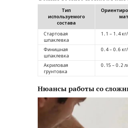
Тип
Ориентиро
используемого
ма
состава
Стартовая
1․1 – 1․4 кг
шпаклевка
Финишная
0․4 – 0․6 кг
шпаклевка
Акриловая
0․15 – 0․2 л
грунтовка
Нюансы работы со слож